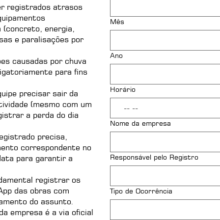
 registrados atrasos
equipamentos
Mês
 (concreto, energia,
esas e paralisações por
Ano
ões causadas por chuva
igatoriamente para fins
Horário
uipe precisar sair da
 atividade (mesmo com um
:
istrar a perda do dia
Nome da empresa
gistrado precisa,
mento correspondente no
Responsável pelo Registro
ata para garantir a
damental registrar os
App das obras com
Tipo de Ocorrência
atamento do assunto.
da empresa é a via oficial