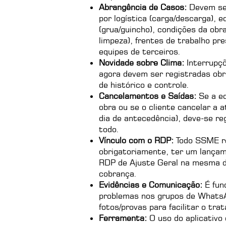
Abrangência de Casos:
Devem ser
por logística (carga/descarga), 
(grua/guincho), condições da obra
limpeza), frentes de trabalho pr
equipes de terceiros.
Novidade sobre Clima:
Interrupç
agora devem ser registradas obr
de histórico e controle.
Cancelamentos e Saídas:
Se a eq
obra ou se o cliente cancelar a
dia de antecedência), deve-se reg
todo.
Vínculo com o RDP:
Todo SSME re
obrigatoriamente, ter um lança
RDP de Ajuste Geral na mesma d
cobrança.
Evidências e Comunicação:
É fun
problemas nos grupos de Whats
fotos/provas para facilitar o tr
Ferramenta:
O uso do aplicativo 